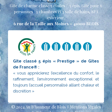
Gîte de charme classé 5 étoiles / 5 épis. Gîte pour 6
personnes : 3 chambres et 3 salle de bains, SPA
extérieur.
6 rue de la Taille aux Moines – 41000 BLOIS
Gîte classé 5 épis « Prestige » de Gîtes
de France® :
« vous apprécierez l’excellence du confort, le
raffinement, l’environnement exceptionnel et
toujours l’accueil personnalisé alliant chaleur et
discrétion »
© 2024 Au B'honneur de Blois
Mentions légales