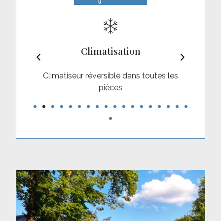
Climatisation
ose et
Climatiseur réversible dans toutes les
da
pièces